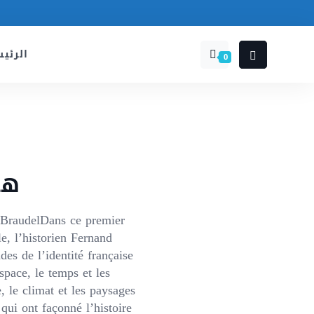
الرئي
0
هو
d BraudelDans ce premier
, l’historien Fernand
des de l’identité française
espace, le temps et les
 le climat et les paysages
ui ont façonné l’histoire