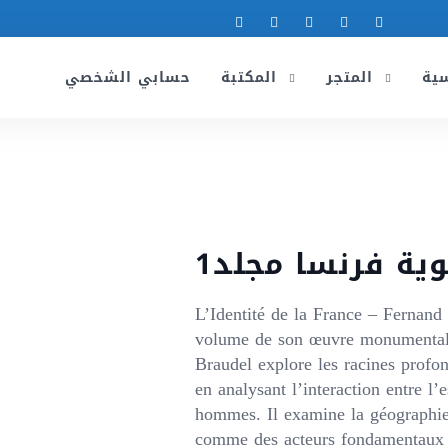
سية
المتجر
المكتبة
حسابي الشخصي
ية فرنسا مجلد1
L’Identité de la France – Fernan
volume de son œuvre monumentale
Braudel explore les racines profon
en analysant l’interaction entre l’
hommes. Il examine la géographie,
comme des acteurs fondamentaux q