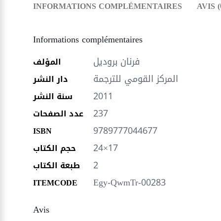
INFORMATIONS COMPLÉMENTAIRES
AVIS (
Informations complémentaires
فرنان بروديل
المؤلف
المركز القومي للترجمة
دار النشر
2011
سنة النشر
237
عدد الصفحات
9789777044677
ISBN
24×17
حجم الكتاب
2
طبعة الكتاب
Egy-QwmTr-00283
ITEMCODE
Avis