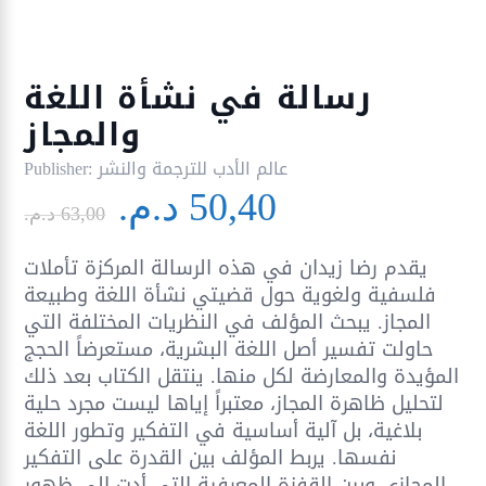
رسالة في نشأة اللغة
والمجاز
عالم الأدب للترجمة والنشر
Publisher:
Le
Le
50,40
د.م.
prix
prix
63,00
د.م.
initial
actuel
يقدم رضا زيدان في هذه الرسالة المركزة تأملات
était :
est :
فلسفية ولغوية حول قضيتي نشأة اللغة وطبيعة
50,40 د.م..
63,00 د.م..
المجاز. يبحث المؤلف في النظريات المختلفة التي
حاولت تفسير أصل اللغة البشرية، مستعرضاً الحجج
المؤيدة والمعارضة لكل منها. ينتقل الكتاب بعد ذلك
لتحليل ظاهرة المجاز، معتبراً إياها ليست مجرد حلية
بلاغية، بل آلية أساسية في التفكير وتطور اللغة
نفسها. يربط المؤلف بين القدرة على التفكير
المجازي وبين القفزة المعرفية التي أدت إلى ظهور