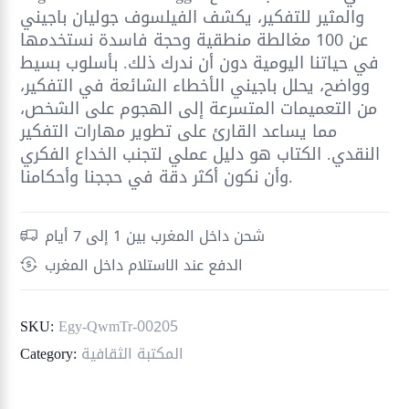
والمثير للتفكير، يكشف الفيلسوف جوليان باجيني
عن 100 مغالطة منطقية وحجة فاسدة نستخدمها
في حياتنا اليومية دون أن ندرك ذلك. بأسلوب بسيط
وواضح، يحلل باجيني الأخطاء الشائعة في التفكير،
من التعميمات المتسرعة إلى الهجوم على الشخص،
مما يساعد القارئ على تطوير مهارات التفكير
النقدي. الكتاب هو دليل عملي لتجنب الخداع الفكري
وأن نكون أكثر دقة في حججنا وأحكامنا.
شحن داخل المغرب بين 1 إلى 7 أيام
الدفع عند الاستلام داخل المغرب
SKU:
Egy-QwmTr-00205
المكتبة الثقافية
Category: