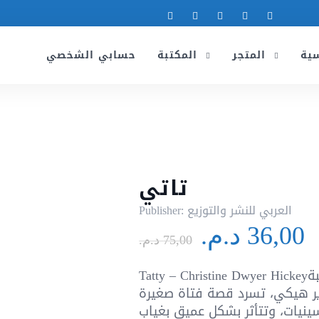
سية
المتجر
المكتبة
حسابي الشخصي
تاتي
العربي للنشر والتوزيع
Publisher:
Le
L
36,00
د.م.
prix
p
75,00
د.م.
initial
a
Tatty – Christine Dwyer Hickeyتاتي هي رواية للكاتبة
était :
e
وير هيكي، تسرد قصة فتاة صغيرة
7 د.م..
ينيات، وتتأثر بشكل عميق بغياب