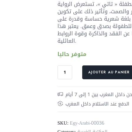
لطفلة « تاتي »، تستعرض الرواية
ار والصمت، وتأثير ذلك على تكوين
ية بلغة شعرية حساسة وقدرة على
للطفولة بصدق وعمق. يعتبر هذا
ا عن الفقد والذاكرة وقوة الروابط
العائلية.
متوفر حاليا
quantité
AJOUTER AU PANIER
de
تاتي
داخل المغرب بين 1 إلى 7 أيام
الدفع عند الاستلام داخل المغرب
SKU:
Egy-Arabi-00036
المكتبة الغربية
Category: