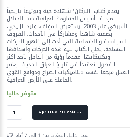
يقدم كتاب ‘البركان’ شهادة حية وتوثيقاً تاريخياً
لمرحلة تأسيس المقاومة العراقية ضد الاحتلال
الأمريكي عام 2003. يستعرض المؤلف، وليد الزبيدي،
بصفته شاهداً ومشاركاً في الأحداث، الظروف
السياسية والاجتماعية التي أدت إلى ظهور الحركات
المسلحة. يحلل الكتاب بنية هذه الحركات وأهدافها
وتكتيكاتها، مقدماً رؤية من الداخل لأحد أكثر
الفصول تعقيداً في تاريخ العراق الحديث. يعتبر
العمل مرجعاً لفهم ديناميكيات الصراع ودوافع القوى
الفاعلة على الأرض العراقية.
متوفر حاليا
quantité
AJOUTER AU PANIER
de
البركان
قصة
شحن داخل المغرب بين 1 إلى 7 أيام