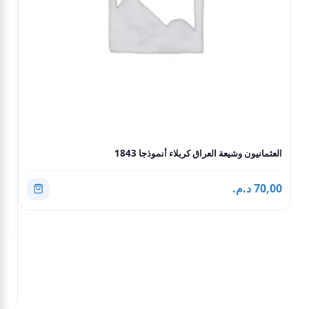
العثمانيون وشيعة العراق كربلاء أنموذجا 1843
70,00 د.م.
الع
,00