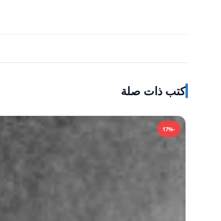
كتب ذات صلة
-17%