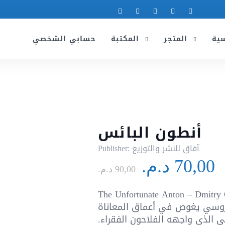
سية
المتجر
المكتبة
حسابي الشخصي
أنطون البائس
آفاق للنشر والتوزيع
Publisher:
Le
L
70,00
د.م.
prix
p
90,00
د.م.
initial
a
The Unfortunate Anton – Dmitryعمل
était :
e
روسي يغوص في أعماق المعاناة
9 د.م..
عي الذي واجهه الفلاحون الفقراء.