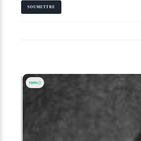
-11%
100%