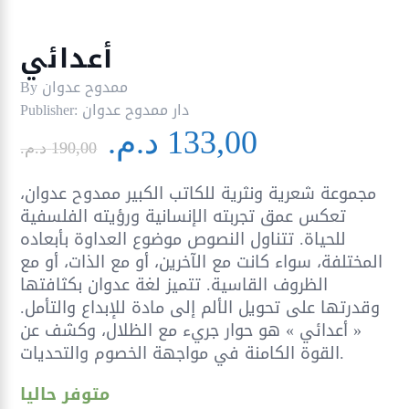
أعدائي
ممدوح عدوان
By
دار ممدوح عدوان
Publisher:
Le
Le
133,00
د.م.
prix
prix
190,00
د.م.
initial
actuel
مجموعة شعرية ونثرية للكاتب الكبير ممدوح عدوان،
était :
est :
تعكس عمق تجربته الإنسانية ورؤيته الفلسفية
190,00 د.م..
للحياة. تتناول النصوص موضوع العداوة بأبعاده
المختلفة، سواء كانت مع الآخرين، أو مع الذات، أو مع
الظروف القاسية. تتميز لغة عدوان بكثافتها
وقدرتها على تحويل الألم إلى مادة للإبداع والتأمل.
« أعدائي » هو حوار جريء مع الظلال، وكشف عن
القوة الكامنة في مواجهة الخصوم والتحديات.
متوفر حاليا