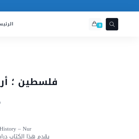
الرئيس
0
فلسطين ؛ أرب
م
History – Nur