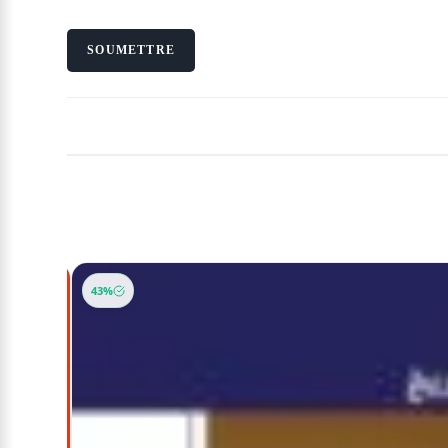
-30%
43%