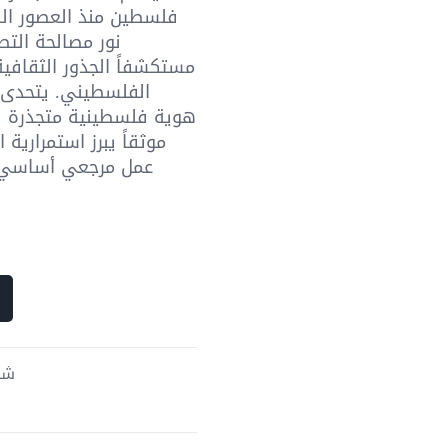
فلسطين منذ العصور الق
نور مصالحة التط
مستكشفاً الجذور الثقافي
الفلسطيني. يتحدى ا
هوية فلسطينية متجذرة قبل
موثقاً يبرز استمرارية
عمل مرجعي أساسي 
شحن 