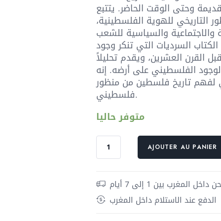
ديمة وحتى الوقت الحاضر. يتتبع
ور التاريخي للهوية الفلسطينية،
ة والاجتماعية والسياسية للشعب
لكتاب السرديات التي تنكر وجود
 القرن العشرين، ويقدم تحليلاً
 الوجود الفلسطيني على أرضه. إنه
لفهم تاريخ فلسطين من منظور
فلسطيني.
متوفر حاليا
quantité
AJOUTER AU PANIER
de
فلسطين
؛
داخل المغرب بين 1 إلى 7 أيام
أربعة
الدفع عند الاستلام داخل المغرب
آلاف
عام