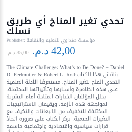
تحدي تغير المناخ أي طريق
نسلك
مؤسسة هنداوي للتعليم والثقافة
Publisher:
Le
Le
42,00
د.م.
prix
prix
85,00
د.م.
initial
actuel
The Climate Challenge: What’s to Be Done? – Daniel
était :
est :
D. Perlmutter & Robert L. Rothيناقش هذا الكتاب
42,00 د.م..
85,00 د.م..
التحدي الملح لتغير المناخ، مستعرضًا الأدلة العلمية
على هذه الظاهرة وأسبابها وتأثيراتها المحتملة.
يحلل المؤلفان الخيارات المتاحة أمام البشرية
لمواجهة هذه الأزمة، ويقيمان الاستراتيجيات
المختلفة للتخفيف من الانبعاثات والتكيف مع
التغيرات الحتمية. يركز الكتاب على ضرورة اتخاذ
قرارات سياسية واقتصادية واجتماعية حاسمة