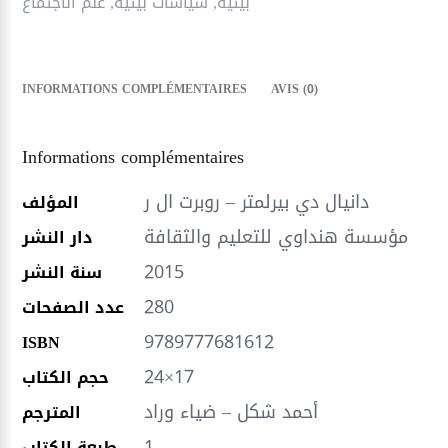
بيئية
,
سياسات بيئية
,
علم الاجتماع
INFORMATIONS COMPLÉMENTAIRES
AVIS (0)
Informations complémentaires
دانيال دي بيرلمتر – روبرت ال ر
المؤلف
مؤسسة هنداوي للتعليم والثقافة
دار النشر
2015
سنة النشر
280
عدد الصفحات
9789777681612
ISBN
24×17
حجم الكتاب
أحمد شكل – ضياء وراد
المترجم
1
طبعة الكتاب