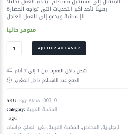
للانتقال إلى مستقبل مستدام. يقدم العمل تحليلًا
رصينًا لأحد أكبر التحديات التي تواجه الحضارة
الإنسانية ويدعو إلى العمل العاجل.
متوفر حاليا
quantité
AJOUTER AU PANIER
de
تحدي
تغير
شحن داخل المغرب بين 1 إلى 7 أيام
المناخ
الدفع عند الاستلام داخل المغرب
أي
طريق
نسلك
SKU:
Egy-KlmAr-00310
المكتبة الغربية
Category:
Tags:
الإنجليزية
,
المخفض
,
المكتبة الغربية
,
تغير المناخ
,
دراسات