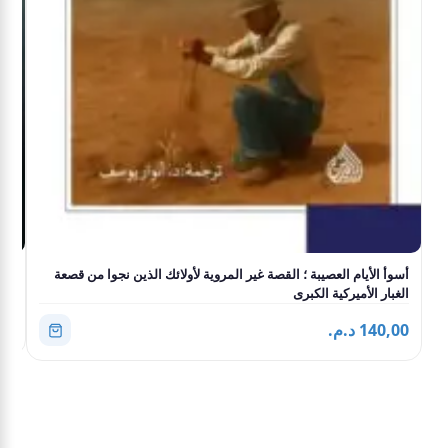
أسوأ الأيام العصيبة ؛ القصة غير المروية لأولائك الذين نجوا من قصعة
أحز
الغبار الأميركية الكبرى
,00
140,00 د.م.