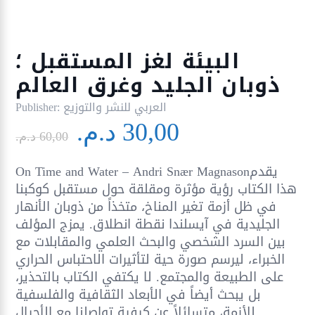
البيئة لغز المستقبل ؛
ذوبان الجليد وغرق العالم
العربي للنشر والتوزيع
Publisher:
Le
Le
30,00
د.م.
prix
prix
60,00
د.م.
initial
actuel
On Time and Water – Andri Snær Magnasonيقدم
était :
est :
هذا الكتاب رؤية مؤثرة ومقلقة حول مستقبل كوكبنا
30,00 د.م..
60,00 د.م..
في ظل أزمة تغير المناخ، متخذاً من ذوبان الأنهار
الجليدية في آيسلندا نقطة انطلاق. يمزج المؤلف
بين السرد الشخصي والبحث العلمي والمقابلات مع
الخبراء، ليرسم صورة حية لتأثيرات الاحتباس الحراري
على الطبيعة والمجتمع. لا يكتفي الكتاب بالتحذير،
بل يبحث أيضاً في الأبعاد الثقافية والفلسفية
للأزمة، متسائلاً عن كيفية تواصلنا مع الأجيال