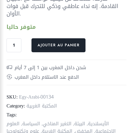
القادمة. إنه نداء عاطفي وذكي للتحرك قبل فوات
الأوان.
متوفر حاليا
quantité
AJOUTER AU PANIER
de
البيئة
لغز
شحن داخل المغرب بين 1 إلى 7 أيام
المستقبل
الدفع عند الاستلام داخل المغرب
؛
ذوبان
الجليد
SKU:
Egy-Arabi-00134
وغرق
المكتبة الغربية
Category:
العالم
Tags:
الأيسلندية
,
البيئة
,
التغير المناخي
,
السياسة
,
العلوم
الاجتماعية
,
المخفض
,
المكتبة الغربية
,
علوم وتكنولوجيا