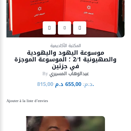
Ajouter à la liste d’envies
المكتبة الأكاديمية
موسوعة اليهود واليهودية
والصهيونية 2/1 ؛ الموسوعة الموجزة
في جزئين
عبدالوهاب المسيري
By
د.م.
د.م.
655,00
815,00
Le
Le
prix
prix
initial
actuel
Ajouter à la liste d’envies
était :
est :
655,00 د.م..
815,00 د.م..