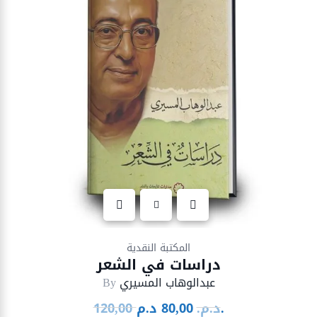
Ajouter à la liste d’envies
المكتبة النقدية
دراسات في الشعر
عبدالوهاب المسيري
By
د.م.
د.م.
80,00
120,00
Le
Le