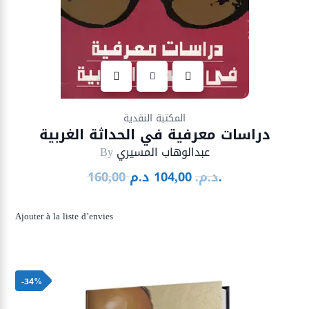
Ajouter à la liste d’envies
المكتبة النقدية
دراسات معرفية في الحداثة الغربية
عبدالوهاب المسيري
By
د.م.
د.م.
104,00
160,00
Le
Le
prix
prix
initial
actuel
Ajouter à la liste d’envies
était :
est :
104,00 د.م..
160,00 د.م..
-34%